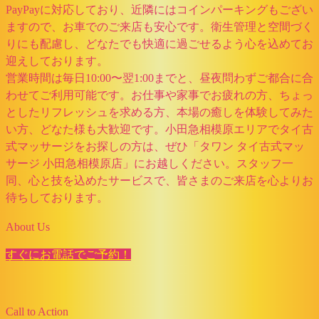
PayPayに対応しており、近隣にはコインパーキングもござい
ますので、お車でのご来店も安心です。衛生管理と空間づく
りにも配慮し、どなたでも快適に過ごせるよう心を込めてお
迎えしております。
営業時間は毎日10:00〜翌1:00までと、昼夜問わずご都合に合
わせてご利用可能です。お仕事や家事でお疲れの方、ちょっ
としたリフレッシュを求める方、本場の癒しを体験してみた
い方、どなた様も大歓迎です。小田急相模原エリアでタイ古
式マッサージをお探しの方は、ぜひ「タワン タイ古式マッ
サージ 小田急相模原店」にお越しください。スタッフ一
同、心と技を込めたサービスで、皆さまのご来店を心よりお
待ちしております。
About Us
すぐにお電話でご予約！
Call to Action