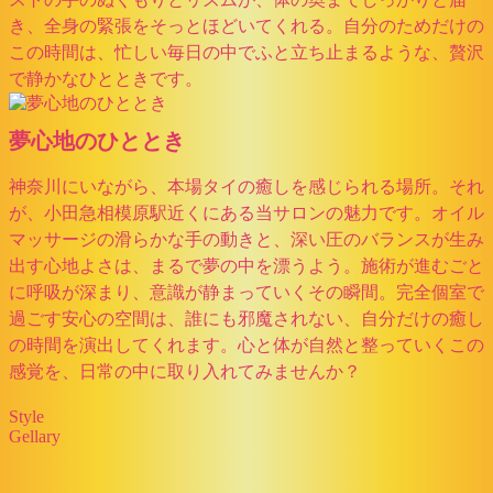
き、全身の緊張をそっとほどいてくれる。自分のためだけの
この時間は、忙しい毎日の中でふと立ち止まるような、贅沢
で静かなひとときです。
夢心地のひととき
神奈川にいながら、本場タイの癒しを感じられる場所。それ
が、小田急相模原駅近くにある当サロンの魅力です。オイル
マッサージの滑らかな手の動きと、深い圧のバランスが生み
出す心地よさは、まるで夢の中を漂うよう。施術が進むごと
に呼吸が深まり、意識が静まっていくその瞬間。完全個室で
過ごす安心の空間は、誰にも邪魔されない、自分だけの癒し
の時間を演出してくれます。心と体が自然と整っていくこの
感覚を、日常の中に取り入れてみませんか？
Style
Gellary