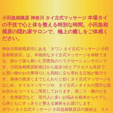
本場タイ
小田急相模原 神奈川 タイ古式マッサージ
の手技で心と体を整える特別な時間。小田急相
模原の隠れ家サロンで、極上の癒しをご体感く
ださい。
神奈川県相模原市にある「タワン タイ古式マッサージ 小田
急相模原店」は、本格的なタイ古式マッサージを体験でき
る、静かで落ち着いた雰囲気のリラクゼーションサロンで
す。小田急相模原駅南口から徒歩3分とアクセスも良好で、
お買い物やお仕事帰りにも気軽に立ち寄れる立地が魅力で
す。身体の奥深くまでじんわりと効くタイ古式マッサージを
はじめ、オイルマッサージや、タイ古式＋オイルの贅沢な組
み合わせコースもご用意しております。肩こり・腰のだる
さ・全身疲労など、現代人に多いお悩みを根本からケアし、
心身ともにすっきりと整える施術をお届けします。
タワン タイ古式マッサージ 小田急相模原店の施術は、スト