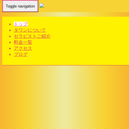
Toggle navigation
トップ
小田急相模原 神奈川 タイ古式マッサージ | タワン
タワンについて
セラピストご紹介
GRAND OPENING!!
料金一覧
アクセス
「本場タイの手技で心と体を整える特別な時間。
小田急相
ブログ
模原の隠れ家サロンで、極上の癒しをご体感ください。」