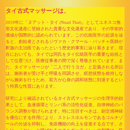
タイ古式マッサージは、
2019年に「ヌアット・タイ (Nuad Thai)」としてユネスコ無
形文化遺産に登録された貴重な文化遺産であり、その学術的
価値が国際的に認められています。この伝統医学の起源を辿
ると、創始者とされるジヴァカ・クマール・バッチャ医師が
釈迦の主治医であったという歴史的事実に辿り着きます。現
在においても、タイでは同氏をタイ伝統医学の重要な始祖と
して位置づけ、医療従事者の間で深く尊敬されています。ま
た、タイマッサージが「二人で行うヨガ」と定義される所以
は、施術者が受け手と呼吸を同調させ、瞑想状態を維持しな
がら施術を行うため、双方が心身の調和状態に到達するとい
う特異な性質にあります。
研究により確認されているタイ古式マッサージの生理学的効
果として、血液循環とリンパ系の活性化促進、自律神経のバ
ランス調整が挙げられます。特に注目すべきは、副交感神経
を優位にする作用により、ストレスホルモンであるコルチゾ
ールの分泌を抑制し、免疫機能の向上を促進する点です。さ