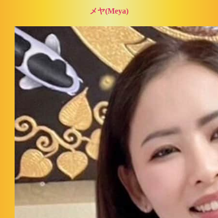
メヤ(Meya)