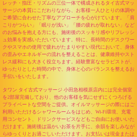
レッチ・指圧・リズムの三位一体で構成されるタイ古式マッ
サージの本質にこだわりながら、お客様一人ひとりの体調や
ご希望に合わせた丁寧なアプローチを心がけています。「肩
こりがつらい」「眠りが浅い」「腰の疲れが取れない」など
のお悩みを抱える方にも、施術後のスッキリ感やリフレッシ
ュ効果を実感いただいています。特に、長時間のデスクワー
クやスマホの使用で疲れがたまりやすい現代において、身体
の歪みやエネルギーの流れを整えることは、健康維持やスト
レス緩和にも大きく役立ちます。経験豊富なセラピストが、
ゆったりとした時間の中で、身体と心のバランスを整えるお
手伝いをいたします。
タワン タイ古式マッサージ 小田急相模原店内には完全個室
を2部屋完備しており、他のお客様を気にせずにくつろげる
プライベートな空間をご提供。オイルマッサージの際にはご
利用いただけるシャワールームをはじめ、Wi-Fi環境、充電
用コンセント、ドリンクサービスなどもご自由にお使いいた
だけます。施術後は温かいお茶を片手に、余韻を楽しみなが
らゆっくりとお過ごしいただけます。お支払いは現金または